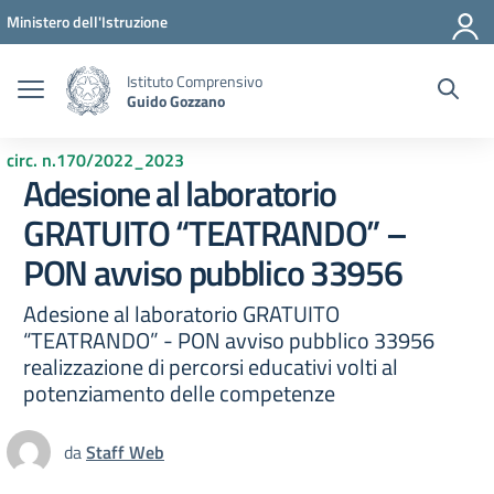
Vai ai contenuti
Vai al menu di navigazione
Vai al footer
Ministero dell'Istruzione
Istituto Comprensivo
Guido Gozzano
circ. n.170/2022_2023
Adesione al laboratorio
GRATUITO “TEATRANDO” –
PON avviso pubblico 33956
Adesione al laboratorio GRATUITO
“TEATRANDO” - PON avviso pubblico 33956
realizzazione di percorsi educativi volti al
potenziamento delle competenze
da
Staff Web