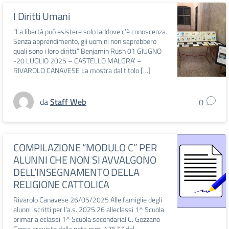
I Diritti Umani
“La libertà può esistere solo laddove c’è conoscenza.
Senza apprendimento, gli uomini non saprebbero
quali sono i loro diritti.” Benjamin Rush 01 GIUGNO
-20 LUGLIO 2025 – CASTELLO MALGRA’ –
RIVAROLO CANAVESE La mostra dal titolo […]
da
Staff Web
0
COMPILAZIONE “MODULO C” PER
ALUNNI CHE NON SI AVVALGONO
DELL’INSEGNAMENTO DELLA
RELIGIONE CATTOLICA
Rivarolo Canavese 26/05/2025 Alle famiglie degli
alunni iscritti per l’a.s. 2025.26 alleclassi 1^ Scuola
primaria eclassi 1^ Scuola secondariaI.C. Gozzano
Come previsto dalla nota prot. 47577 del