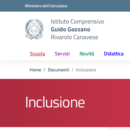
Vai ai contenuti
Vai al menu di navigazione
Vai al footer
Ministero dell'Istruzione
Istituto Comprensivo
Guido Gozzano
Rivarolo Canavese
Scuola
Servizi
Novità
Didattica
Home
Documenti
Inclusione
Inclusione