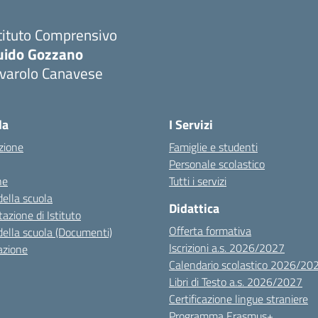
tituto Comprensivo
uido Gozzano
ivarolo Canavese
la
I Servizi
zione
Famiglie e studenti
Personale scolastico
ne
Tutti i servizi
della scuola
Didattica
azione di Istituto
Offerta formativa
della scuola (Documenti)
Iscrizioni a.s. 2026/2027
azione
Calendario scolastico 2026/20
Libri di Testo a.s. 2026/2027
Certificazione lingue straniere
Programma Erasmus+