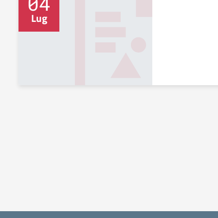
04
Lug