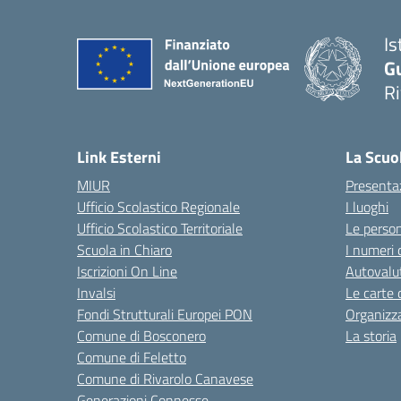
Is
G
R
Link Esterni
La Scuo
MIUR
Presenta
Ufficio Scolastico Regionale
I luoghi
Ufficio Scolastico Territoriale
Le perso
Scuola in Chiaro
I numeri 
Iscrizioni On Line
Autovalut
Invalsi
Le carte 
Fondi Strutturali Europei PON
Organizz
Comune di Bosconero
La storia
Comune di Feletto
Comune di Rivarolo Canavese
Generazioni Connesse