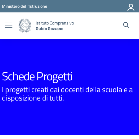
Vai ai contenuti
Vai al menu di navigazione
Vai al footer
Ministero dell'Istruzione
Istituto Comprensivo
Guido Gozzano
Schede Progetti
I progetti creati dai docenti della scuola e a
disposizione di tutti.