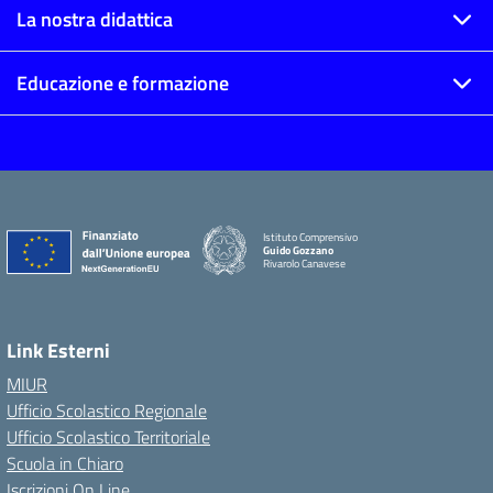
La nostra didattica
Educazione e formazione
Istituto Comprensivo
Guido Gozzano
Rivarolo Canavese
Link Esterni
MIUR
Ufficio Scolastico Regionale
Ufficio Scolastico Territoriale
Scuola in Chiaro
Iscrizioni On Line