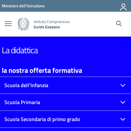
Vai ai contenuti
Vai al menu di navigazione
Vai al footer
Ministero dell'Istruzione
Istituto Comprensivo
Guido Gozzano
La didattica
la nostra offerta formativa
Scuola dell'Infanzia
Scuola Primaria
Scuola Secondaria di primo grado