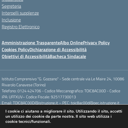
Segreteria
Interpelli supplenze
Inclusione
Registro Elettronico
Amministrazione Trasparente
Albo Online
Privacy Policy
Cookies Policy
Dichiarazione di Accessibilità
Obiettivi di Accessibilità
Bacheca Sindacale
Istituto Comprensivo "G. Gozzano" - Sede centrale via Le Maire 24, 10086
Rivarolo Canavese (Torino)
Telefono: 0124 424706 - Codice Meccanografico: TOIC8AC00D - Codice
iPA: UFFXUV– Codice Fiscale: 92517730013
Email: TOIC8AC00D@istruzione.it – PEC: toic8ac00d@pec.istruzione.it
I cookie ci aiutano a migliorare il sito. Utilizzando il sito, accetti
un utilizzo dei cookie da parte nostra. Il sito web utilizza i
Concept & Design by Designers Italia
cookie tecnici/funzionali.