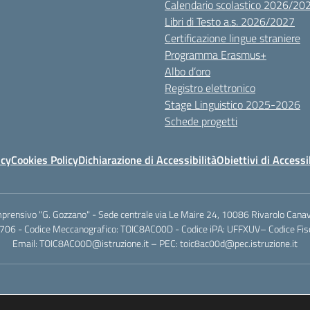
Calendario scolastico 2026/20
Libri di Testo a.s. 2026/2027
Certificazione lingue straniere
Programma Erasmus+
Albo d’oro
Registro elettronico
Stage Linguistico 2025-2026
Schede progetti
icy
Cookies Policy
Dichiarazione di Accessibilità
Obiettivi di Accessi
mprensivo "G. Gozzano" - Sede centrale via Le Maire 24, 10086 Rivarolo Canav
706 - Codice Meccanografico: TOIC8AC00D - Codice iPA: UFFXUV– Codice F
Email: TOIC8AC00D@istruzione.it – PEC: toic8ac00d@pec.istruzione.it