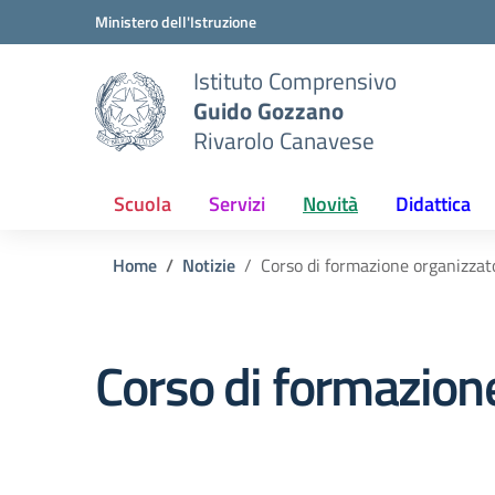
Vai ai contenuti
Vai al menu di navigazione
Vai al footer
Ministero dell'Istruzione
Istituto Comprensivo
Guido Gozzano
Rivarolo Canavese
Scuola
Servizi
Novità
Didattica
Home
Notizie
Corso di formazione organizzat
Corso di formazion