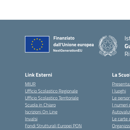
Is
G
R
Link Esterni
La Scuo
MIUR
Presenta
Ufficio Scolastico Regionale
I luoghi
Ufficio Scolastico Territoriale
Le perso
Scuola in Chiaro
I numeri 
Iscrizioni On Line
Autovalut
Invalsi
Le carte 
Fondi Strutturali Europei PON
Organizz