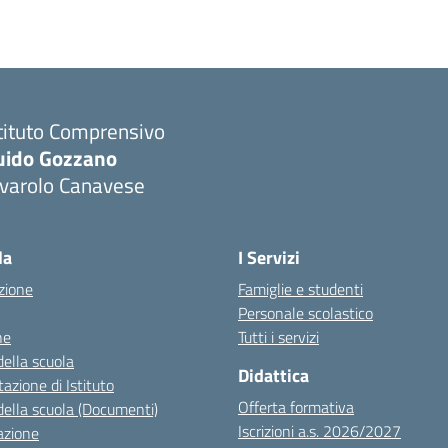
tituto Comprensivo
uido Gozzano
ivarolo Canavese
la
I Servizi
zione
Famiglie e studenti
Personale scolastico
ne
Tutti i servizi
della scuola
Didattica
azione di Istituto
Offerta formativa
della scuola (Documenti)
Iscrizioni a.s. 2026/2027
azione