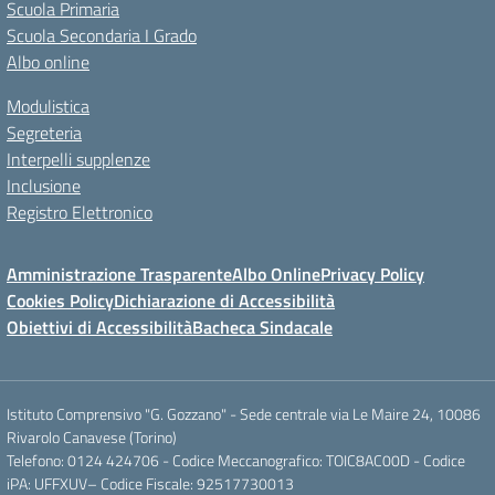
Scuola Primaria
Scuola Secondaria I Grado
Albo online
Modulistica
Segreteria
Interpelli supplenze
Inclusione
Registro Elettronico
Amministrazione Trasparente
Albo Online
Privacy Policy
Cookies Policy
Dichiarazione di Accessibilità
Obiettivi di Accessibilità
Bacheca Sindacale
Istituto Comprensivo "G. Gozzano" - Sede centrale via Le Maire 24, 10086
Rivarolo Canavese (Torino)
Telefono: 0124 424706 - Codice Meccanografico: TOIC8AC00D - Codice
iPA: UFFXUV– Codice Fiscale: 92517730013