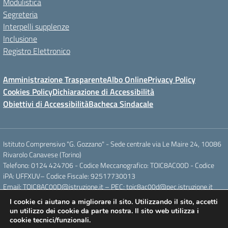
Modulistica
Segreteria
Interpelli supplenze
Inclusione
Registro Elettronico
Amministrazione Trasparente
Albo Online
Privacy Policy
Cookies Policy
Dichiarazione di Accessibilità
Obiettivi di Accessibilità
Bacheca Sindacale
Istituto Comprensivo "G. Gozzano" - Sede centrale via Le Maire 24, 10086
Rivarolo Canavese (Torino)
Telefono: 0124 424706 - Codice Meccanografico: TOIC8AC00D - Codice
iPA: UFFXUV– Codice Fiscale: 92517730013
Email: TOIC8AC00D@istruzione.it – PEC: toic8ac00d@pec.istruzione.it
I cookie ci aiutano a migliorare il sito. Utilizzando il sito, accetti
un utilizzo dei cookie da parte nostra. Il sito web utilizza i
Concept & Design by Designers Italia
cookie tecnici/funzionali.