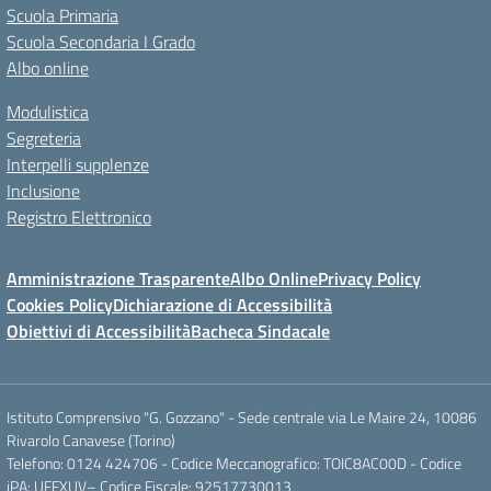
Scuola Primaria
Scuola Secondaria I Grado
Albo online
Modulistica
Segreteria
Interpelli supplenze
Inclusione
Registro Elettronico
Amministrazione Trasparente
Albo Online
Privacy Policy
Cookies Policy
Dichiarazione di Accessibilità
Obiettivi di Accessibilità
Bacheca Sindacale
Istituto Comprensivo "G. Gozzano" - Sede centrale via Le Maire 24, 10086
Rivarolo Canavese (Torino)
Telefono: 0124 424706 - Codice Meccanografico: TOIC8AC00D - Codice
iPA: UFFXUV– Codice Fiscale: 92517730013