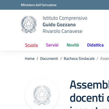
Vai ai contenuti
Vai al menu di navigazione
Vai al footer
Ministero dell'Istruzione
Istituto Comprensivo
Guido Gozzano
Rivarolo Canavese
Scuola
Servizi
Novità
Didattica
Home
Documenti
Bacheca Sindacale
Assem
Assembl
docenti d