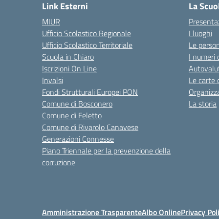
Link Esterni
La Scuo
MIUR
Presenta
Ufficio Scolastico Regionale
I luoghi
Ufficio Scolastico Territoriale
Le perso
Scuola in Chiaro
I numeri 
Iscrizioni On Line
Autovalut
Invalsi
Le carte 
Fondi Strutturali Europei PON
Organizz
Comune di Bosconero
La storia
Comune di Feletto
Comune di Rivarolo Canavese
Generazioni Connesse
Piano Triennale per la prevenzione della
corruzione
Amministrazione Trasparente
Albo Online
Privacy Pol