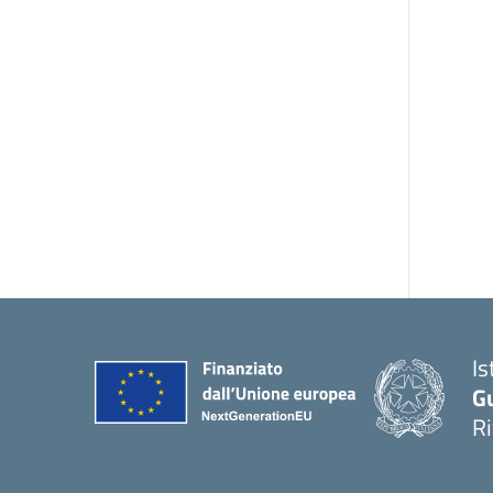
Is
G
R