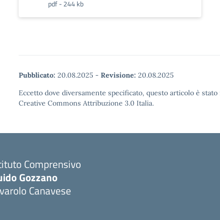
pdf - 244 kb
Pubblicato:
20.08.2025
-
Revisione:
20.08.2025
Eccetto dove diversamente specificato, questo articolo è stato 
Creative Commons Attribuzione 3.0 Italia.
tituto Comprensivo
uido Gozzano
ivarolo Canavese