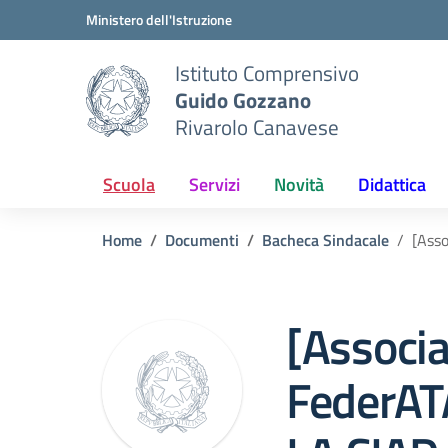
Vai ai contenuti
Vai al menu di navigazione
Vai al footer
Ministero dell'Istruzione
Istituto Comprensivo
Guido Gozzano
Rivarolo Canavese
Scuola
Servizi
Novità
Didattica
Home
Documenti
Bacheca Sindacale
[Ass
[Associ
FederAT