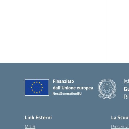
Is
G
R
Link Esterni
La Scuo
MIUR
Presenta