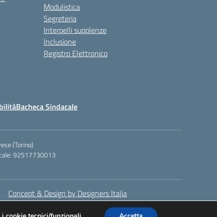
Modulistica
Segreteria
Interpelli supplenze
Inclusione
Registro Elettronico
bilità
Bacheca Sindacale
ese (Torino)
iscale: 92517730013
Concept & Design by Designers Italia
 i cookie tecnici/funzionali.
Accetta