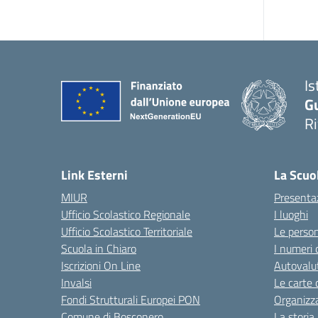
Is
G
R
Link Esterni
La Scuo
MIUR
Presenta
Ufficio Scolastico Regionale
I luoghi
Ufficio Scolastico Territoriale
Le perso
Scuola in Chiaro
I numeri 
Iscrizioni On Line
Autovalut
Invalsi
Le carte 
Fondi Strutturali Europei PON
Organizz
Comune di Bosconero
La storia