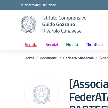
Vai ai contenuti
Vai al menu di navigazione
Vai al footer
Ministero dell'Istruzione
Istituto Comprensivo
Guido Gozzano
Rivarolo Canavese
Scuola
Servizi
Novità
Didattica
Home
Documenti
Bacheca Sindacale
[Ass
[Associ
FederAT