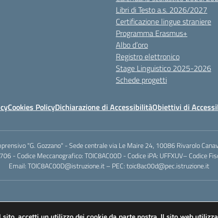
Libri di Testo a.s. 2026/2027
Certificazione lingue straniere
Programma Erasmus+
Albo d’oro
Registro elettronico
Stage Linguistico 2025-2026
Schede progetti
icy
Cookies Policy
Dichiarazione di Accessibilità
Obiettivi di Accessi
mprensivo "G. Gozzano" - Sede centrale via Le Maire 24, 10086 Rivarolo Canav
706 - Codice Meccanografico: TOIC8AC00D - Codice iPA: UFFXUV– Codice F
Email: TOIC8AC00D@istruzione.it – PEC: toic8ac00d@pec.istruzione.it
l sito, accetti un utilizzo dei cookie da parte nostra. Il sito web utilizza