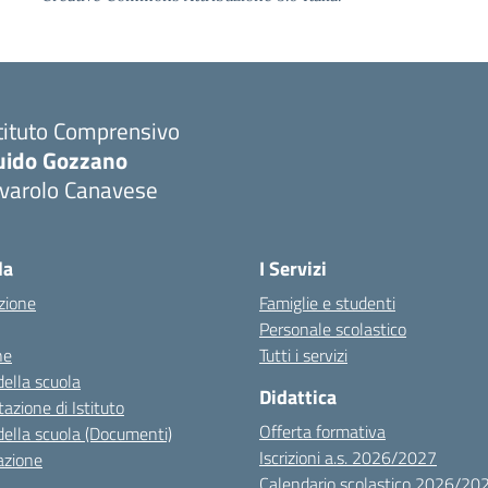
tituto Comprensivo
uido Gozzano
ivarolo Canavese
la
I Servizi
zione
Famiglie e studenti
Personale scolastico
ne
Tutti i servizi
della scuola
Didattica
azione di Istituto
Offerta formativa
della scuola (Documenti)
Iscrizioni a.s. 2026/2027
azione
Calendario scolastico 2026/20