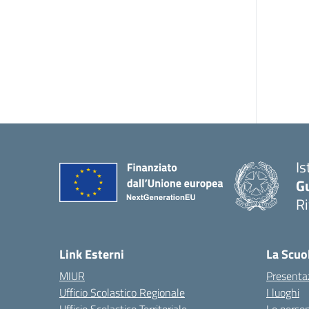
Is
G
R
Link Esterni
La Scuo
MIUR
Presenta
Ufficio Scolastico Regionale
I luoghi