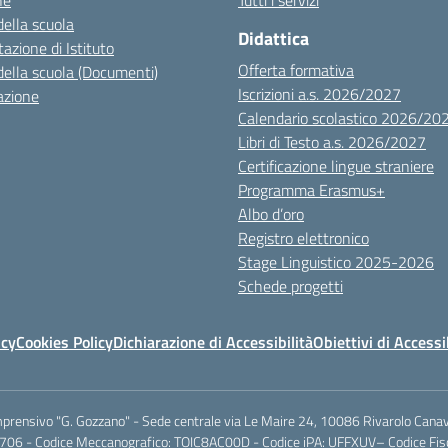
ne
Tutti i servizi
della scuola
Didattica
azione di Istituto
Offerta formativa
della scuola (Documenti)
Iscrizioni a.s. 2026/2027
azione
Calendario scolastico 2026/20
Libri di Testo a.s. 2026/2027
Certificazione lingue straniere
Programma Erasmus+
Albo d’oro
Registro elettronico
Stage Linguistico 2025-2026
Schede progetti
icy
Cookies Policy
Dichiarazione di Accessibilità
Obiettivi di Accessi
mprensivo "G. Gozzano" - Sede centrale via Le Maire 24, 10086 Rivarolo Canav
706 - Codice Meccanografico: TOIC8AC00D - Codice iPA: UFFXUV– Codice F