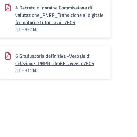
4 Decreto di nomina Commissione di
valutazione_PNRR_Transizione al digitale
formatori e tutor_avv_7605
pdf - 397 kb
6 Graduatoria definitiva -Verbale di
selezione_PNRR_dm66_avviso 7605
pdf - 311 kb