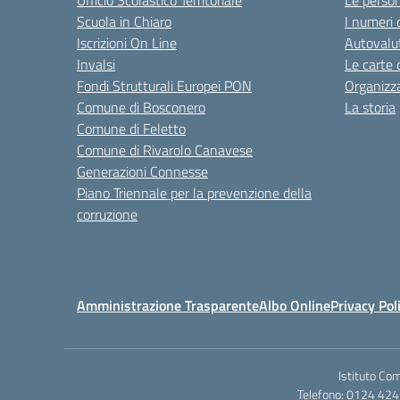
Ufficio Scolastico Territoriale
Le perso
Scuola in Chiaro
I numeri 
Iscrizioni On Line
Autovalut
Invalsi
Le carte 
Fondi Strutturali Europei PON
Organizz
Comune di Bosconero
La storia
Comune di Feletto
Comune di Rivarolo Canavese
Generazioni Connesse
Piano Triennale per la prevenzione della
corruzione
Amministrazione Trasparente
Albo Online
Privacy Pol
Istituto Co
Telefono: 0124 424