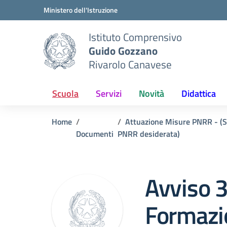
Vai ai contenuti
Vai al menu di navigazione
Vai al footer
Ministero dell'Istruzione
Istituto Comprensivo
Guido Gozzano
Rivarolo Canavese
Scuola
Servizi
Novità
Didattica
Home
Attuazione Misure PNRR - (Se
Documenti
PNRR desiderata)
Avviso 
Formazi