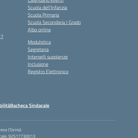
Calendario eventi
Scuola dell’Infanzia
Scuola Primaria
Scuola Secondaria I Grado
Albo online
27
Modulistica
Segreteria
Interpelli supplenze
Inclusione
Registro Elettronico
bilità
Bacheca Sindacale
ese (Torino)
iscale: 92517730013