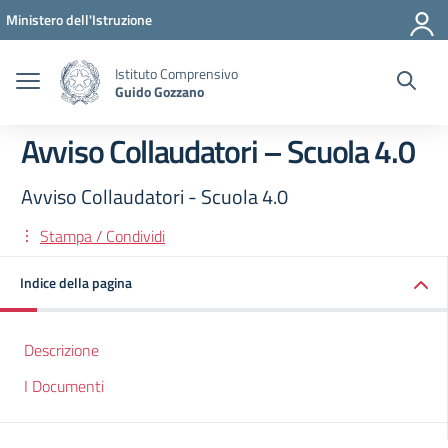
Vai ai contenuti
Vai al menu di navigazione
Vai al footer
Ministero dell'Istruzione
Istituto Comprensivo
Guido Gozzano
Avviso Collaudatori – Scuola 4.0
Avviso Collaudatori - Scuola 4.0
Stampa / Condividi
Indice della pagina
Descrizione
I Documenti