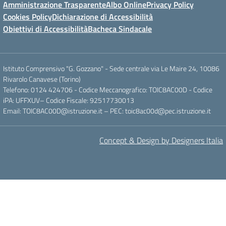
Amministrazione Trasparente
Albo Online
Privacy Policy
Cookies Policy
Dichiarazione di Accessibilità
Obiettivi di Accessibilità
Bacheca Sindacale
Istituto Comprensivo "G. Gozzano" - Sede centrale via Le Maire 24, 10086
Rivarolo Canavese (Torino)
Telefono: 0124 424706 - Codice Meccanografico: TOIC8AC00D - Codice
iPA: UFFXUV– Codice Fiscale: 92517730013
Email: TOIC8AC00D@istruzione.it – PEC: toic8ac00d@pec.istruzione.it
Concept & Design by Designers Italia