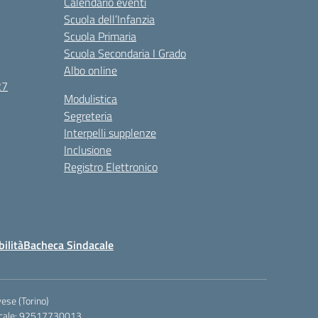
Calendario eventi
Scuola dell’Infanzia
Scuola Primaria
Scuola Secondaria I Grado
Albo online
27
Modulistica
Segreteria
Interpelli supplenze
Inclusione
Registro Elettronico
bilità
Bacheca Sindacale
ese (Torino)
iscale: 92517730013