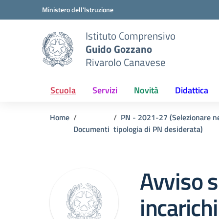
Vai ai contenuti
Vai al menu di navigazione
Vai al footer
Ministero dell'Istruzione
Istituto Comprensivo
Guido Gozzano
Rivarolo Canavese
Scuola
Servizi
Novità
Didattica
Home
PN - 2021-27 (Selezionare n
Documenti
tipologia di PN desiderata)
Avviso s
incarich