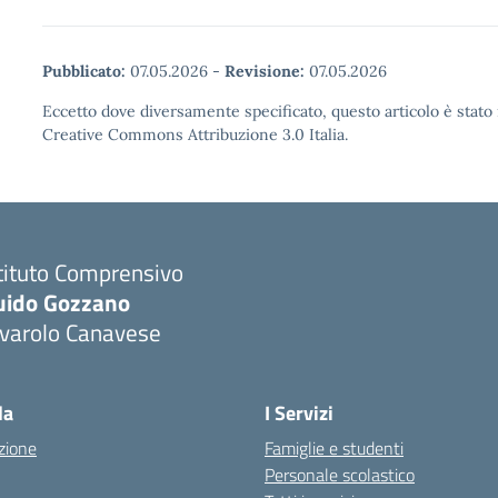
Pubblicato:
07.05.2026
-
Revisione:
07.05.2026
Eccetto dove diversamente specificato, questo articolo è stato 
Creative Commons Attribuzione 3.0 Italia.
tituto Comprensivo
uido Gozzano
ivarolo Canavese
la
I Servizi
zione
Famiglie e studenti
Personale scolastico