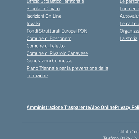
Ufficio Scolastico Territoriale
Le perso
Scuola in Chiaro
I numeri 
Iscrizioni On Line
Autovalut
Invalsi
Le carte 
Fondi Strutturali Europei PON
Organizz
Comune di Bosconero
La storia
Comune di Feletto
Comune di Rivarolo Canavese
Generazioni Connesse
Piano Triennale per la prevenzione della
corruzione
Amministrazione Trasparente
Albo Online
Privacy Pol
Istituto Co
Telefono: 0124 424