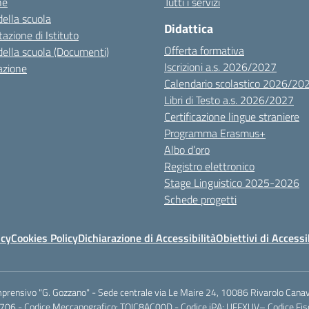
ne
Tutti i servizi
della scuola
Didattica
azione di Istituto
Offerta formativa
della scuola (Documenti)
Iscrizioni a.s. 2026/2027
azione
Calendario scolastico 2026/20
Libri di Testo a.s. 2026/2027
Certificazione lingue straniere
Programma Erasmus+
Albo d’oro
Registro elettronico
Stage Linguistico 2025-2026
Schede progetti
icy
Cookies Policy
Dichiarazione di Accessibilità
Obiettivi di Accessi
mprensivo "G. Gozzano" - Sede centrale via Le Maire 24, 10086 Rivarolo Canav
706 - Codice Meccanografico: TOIC8AC00D - Codice iPA: UFFXUV– Codice F