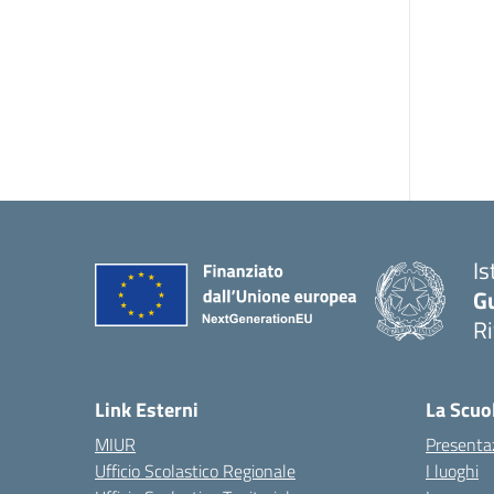
Is
G
R
Link Esterni
La Scuo
MIUR
Presenta
Ufficio Scolastico Regionale
I luoghi