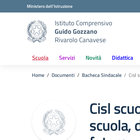
Vai ai contenuti
Vai al menu di navigazione
Vai al footer
Ministero dell'Istruzione
Istituto Comprensivo
Guido Gozzano
Rivarolo Canavese
Scuola
Servizi
Novità
Didattica
Home
Documenti
Bacheca Sindacale
Cisl 
Cisl scu
scuola, 