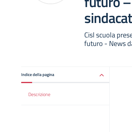
futuro 
sindaca
Cisl scuola pres
futuro - News d
Indice della pagina
Descrizione