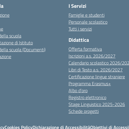
la
I Servizi
zione
Famiglie e studenti
Personale scolastico
ne
Tutti i servizi
della scuola
Didattica
azione di Istituto
Offerta formativa
della scuola (Documenti)
Iscrizioni a.s. 2026/2027
azione
Calendario scolastico 2026/20
Libri di Testo a.s. 2026/2027
Certificazione lingue straniere
Programma Erasmus+
Albo d’oro
Registro elettronico
Stage Linguistico 2025-2026
Schede progetti
icy
Cookies Policy
Dichiarazione di Accessibilità
Obiettivi di Accessi