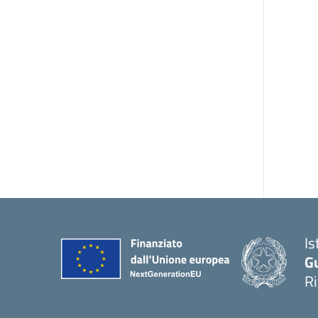
Is
G
R