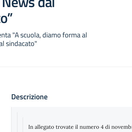
– News dal
to”
enta "A scuola, diamo forma al
al sindacato"
Descrizione
In allegato trovate il numero 4 di novem