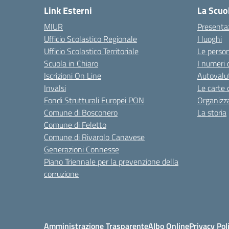
Link Esterni
La Scuo
MIUR
Presenta
Ufficio Scolastico Regionale
I luoghi
Ufficio Scolastico Territoriale
Le perso
Scuola in Chiaro
I numeri 
Iscrizioni On Line
Autovalut
Invalsi
Le carte 
Fondi Strutturali Europei PON
Organizz
Comune di Bosconero
La storia
Comune di Feletto
Comune di Rivarolo Canavese
Generazioni Connesse
Piano Triennale per la prevenzione della
corruzione
Amministrazione Trasparente
Albo Online
Privacy Pol