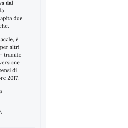
ws dal
la
capita due
che.
acale, è
per altri
 – tramite
 versione
sensi di
re 2017.
a
A