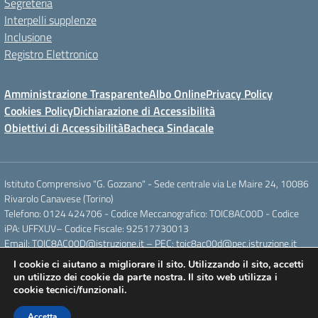
Segreteria
Interpelli supplenze
Inclusione
Registro Elettronico
Amministrazione Trasparente
Albo Online
Privacy Policy
Cookies Policy
Dichiarazione di Accessibilità
Obiettivi di Accessibilità
Bacheca Sindacale
Istituto Comprensivo "G. Gozzano" - Sede centrale via Le Maire 24, 10086
Rivarolo Canavese (Torino)
Telefono: 0124 424706 - Codice Meccanografico: TOIC8AC00D - Codice
iPA: UFFXUV– Codice Fiscale: 92517730013
Email: TOIC8AC00D@istruzione.it – PEC: toic8ac00d@pec.istruzione.it
I cookie ci aiutano a migliorare il sito. Utilizzando il sito, accetti
un utilizzo dei cookie da parte nostra. Il sito web utilizza i
Concept & Design by Designers Italia
cookie tecnici/funzionali.
Accetta