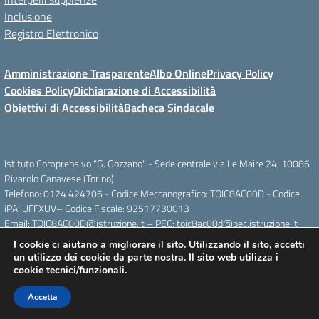
Inclusione
Registro Elettronico
Amministrazione Trasparente
Albo Online
Privacy Policy
Cookies Policy
Dichiarazione di Accessibilità
Obiettivi di Accessibilità
Bacheca Sindacale
Istituto Comprensivo "G. Gozzano" - Sede centrale via Le Maire 24, 10086
Rivarolo Canavese (Torino)
Telefono: 0124 424706 - Codice Meccanografico: TOIC8AC00D - Codice
iPA: UFFXUV– Codice Fiscale: 92517730013
Email: TOIC8AC00D@istruzione.it – PEC: toic8ac00d@pec.istruzione.it
I cookie ci aiutano a migliorare il sito. Utilizzando il sito, accetti
un utilizzo dei cookie da parte nostra. Il sito web utilizza i
Concept & Design by Designers Italia
cookie tecnici/funzionali.
Accetta