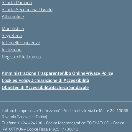
Scuola Primaria
Scuola Secondaria I Grado
Albo online
Modulistica
Segreteria
Interpelli supplenze
Inclusione
Registro Elettronico
Amministrazione Trasparente
Albo Online
Privacy Policy
Cookies Policy
Dichiarazione di Accessibilità
Obiettivi di Accessibilità
Bacheca Sindacale
Istituto Comprensivo "G. Gozzano" - Sede centrale via Le Maire 24, 10086
Rivarolo Canavese (Torino)
Telefono: 0124 424706 - Codice Meccanografico: TOIC8AC00D - Codice
iPA: UFFXUV– Codice Fiscale: 92517730013