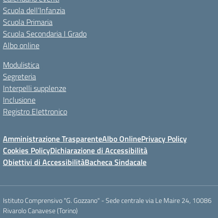
Scuola dell’Infanzia
Scuola Primaria
Scuola Secondaria I Grado
Albo online
Modulistica
Segreteria
Interpelli supplenze
Inclusione
Registro Elettronico
Amministrazione Trasparente
Albo Online
Privacy Policy
Cookies Policy
Dichiarazione di Accessibilità
Obiettivi di Accessibilità
Bacheca Sindacale
Istituto Comprensivo "G. Gozzano" - Sede centrale via Le Maire 24, 10086
Rivarolo Canavese (Torino)