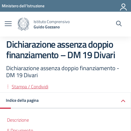
Vai ai contenuti
Vai al menu di navigazione
Vai al footer
Ministero dell'Istruzione
Istituto Comprensivo
Guido Gozzano
Dichiarazione assenza doppio
finanziamento – DM 19 Divari
Dichiarazione assenza doppio finanziamento -
DM 19 Divari
Stampa / Condividi
Indice della pagina
Descrizione
Il Documento