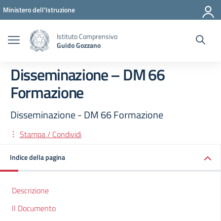
Vai ai contenuti
Vai al menu di navigazione
Vai al footer
Ministero dell'Istruzione
Istituto Comprensivo
Guido Gozzano
Disseminazione – DM 66
Formazione
Disseminazione - DM 66 Formazione
Stampa / Condividi
Indice della pagina
Descrizione
Il Documento