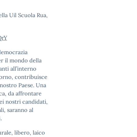
ella Uil Scuola Rua,
QrY
democrazia
 il mondo della
nti all’interno
iorno, contribuisce
l nostro Paese. Una
a, da affrontare
ei nostri candidati,
li, saranno al
.
ale, libero, laico