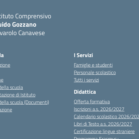
tituto Comprensivo
uido Gozzano
ivarolo Canavese
la
I Servizi
zione
Famiglie e studenti
Personale scolastico
ne
Tutti i servizi
della scuola
Didattica
azione di Istituto
Offerta formativa
della scuola (Documenti)
Iscrizioni a.s. 2026/2027
azione
Calendario scolastico 2026/20
Libri di Testo a.s. 2026/2027
Certificazione lingue straniere
Programma Erasmus+