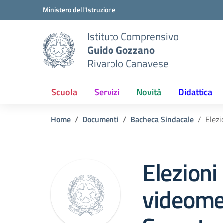
Vai ai contenuti
Vai al menu di navigazione
Vai al footer
Ministero dell'Istruzione
Istituto Comprensivo
Guido Gozzano
Rivarolo Canavese
Scuola
Servizi
Novità
Didattica
Home
Documenti
Bacheca Sindacale
Elezi
Elezioni
videome