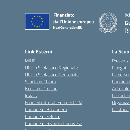
Is
G
R
Link Esterni
La Scuo
MIUR
Presenta
Ufficio Scolastico Regionale
I luoghi
Ufficio Scolastico Territoriale
Le perso
Scuola in Chiaro
I numeri 
Iscrizioni On Line
Autovalut
Invalsi
Le carte 
Fondi Strutturali Europei PON
Organizz
Comune di Bosconero
La storia
Comune di Feletto
Comune di Rivarolo Canavese