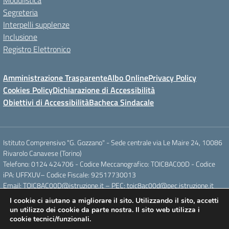
Modulistica
Segreteria
Interpelli supplenze
Inclusione
Registro Elettronico
Amministrazione Trasparente
Albo Online
Privacy Policy
Cookies Policy
Dichiarazione di Accessibilità
Obiettivi di Accessibilità
Bacheca Sindacale
Istituto Comprensivo "G. Gozzano" - Sede centrale via Le Maire 24, 10086
Rivarolo Canavese (Torino)
Telefono: 0124 424706 - Codice Meccanografico: TOIC8AC00D - Codice
iPA: UFFXUV– Codice Fiscale: 92517730013
Email: TOIC8AC00D@istruzione.it – PEC: toic8ac00d@pec.istruzione.it
I cookie ci aiutano a migliorare il sito. Utilizzando il sito, accetti
un utilizzo dei cookie da parte nostra. Il sito web utilizza i
Concept & Design by Designers Italia
cookie tecnici/funzionali.