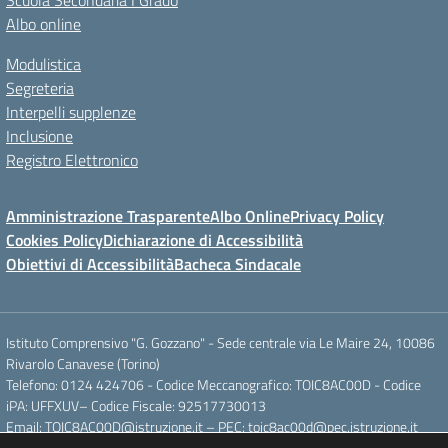
Scuola Secondaria I Grado
Albo online
Modulistica
Segreteria
Interpelli supplenze
Inclusione
Registro Elettronico
Amministrazione Trasparente
Albo Online
Privacy Policy
Cookies Policy
Dichiarazione di Accessibilità
Obiettivi di Accessibilità
Bacheca Sindacale
Istituto Comprensivo "G. Gozzano" - Sede centrale via Le Maire 24, 10086
Rivarolo Canavese (Torino)
Telefono: 0124 424706 - Codice Meccanografico: TOIC8AC00D - Codice
iPA: UFFXUV– Codice Fiscale: 92517730013
Email: TOIC8AC00D@istruzione.it – PEC: toic8ac00d@pec.istruzione.it