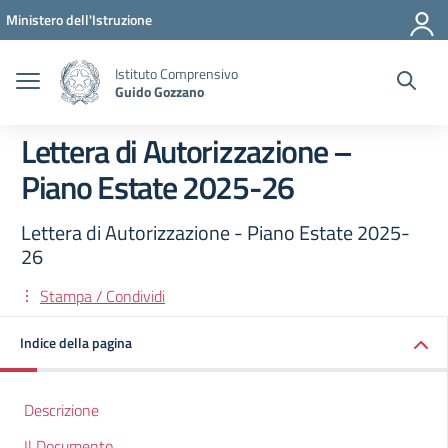
Vai ai contenuti
Vai al menu di navigazione
Vai al footer
Ministero dell'Istruzione
Istituto Comprensivo
Guido Gozzano
Lettera di Autorizzazione –
Piano Estate 2025-26
Lettera di Autorizzazione - Piano Estate 2025-
26
Stampa / Condividi
Indice della pagina
Descrizione
Il Documento