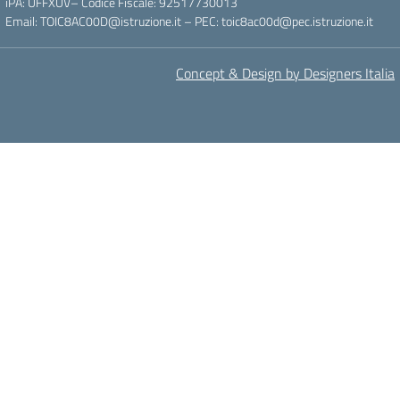
iPA: UFFXUV– Codice Fiscale: 92517730013
Email: TOIC8AC00D@istruzione.it – PEC: toic8ac00d@pec.istruzione.it
Concept & Design by Designers Italia