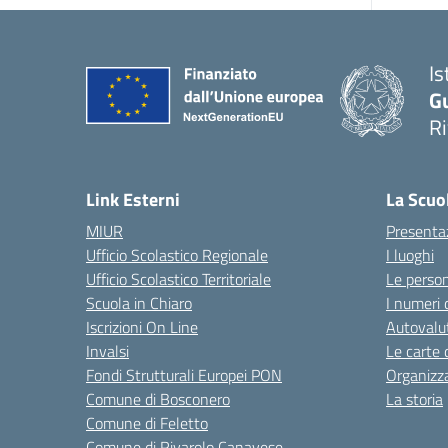
Is
G
R
Link Esterni
La Scuo
MIUR
Presenta
Ufficio Scolastico Regionale
I luoghi
Ufficio Scolastico Territoriale
Le perso
Scuola in Chiaro
I numeri 
Iscrizioni On Line
Autovalut
Invalsi
Le carte 
Fondi Strutturali Europei PON
Organizz
Comune di Bosconero
La storia
Comune di Feletto
Comune di Rivarolo Canavese