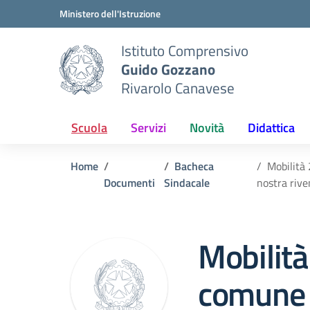
Vai ai contenuti
Vai al menu di navigazione
Vai al footer
Ministero dell'Istruzione
Istituto Comprensivo
Guido Gozzano
Rivarolo Canavese
Scuola
Servizi
Novità
Didattica
Home
Bacheca
Mobilità 
Documenti
Sindacale
nostra rive
Mobilità
comune 