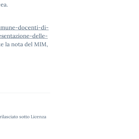
ea.
omune-docenti-di-
esentazione-
delle-
e la nota del MIM,
rilasciato sotto Licenza