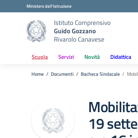
Vai ai contenuti
Vai al menu di navigazione
Vai al footer
Ministero dell'Istruzione
Istituto Comprensivo
Guido Gozzano
Rivarolo Canavese
Scuola
Servizi
Novità
Didattica
Home
Documenti
Bacheca Sindacale
Mobil
Mobilita
19 sett