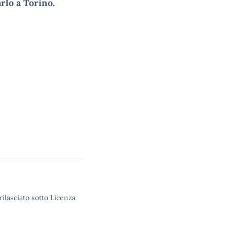
arlo a Torino.
rilasciato sotto Licenza