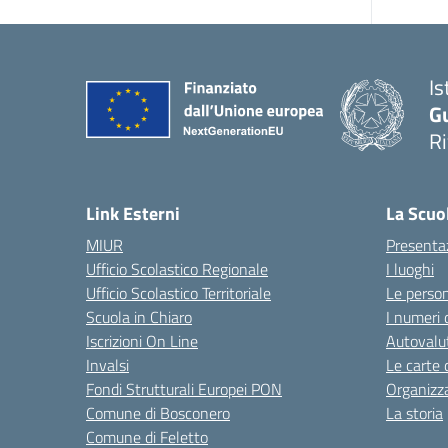
Is
G
R
Link Esterni
La Scuo
MIUR
Presenta
Ufficio Scolastico Regionale
I luoghi
Ufficio Scolastico Territoriale
Le perso
Scuola in Chiaro
I numeri 
Iscrizioni On Line
Autovalut
Invalsi
Le carte 
Fondi Strutturali Europei PON
Organizz
Comune di Bosconero
La storia
Comune di Feletto