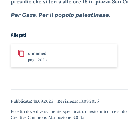
presidio che si terrà alle ore 16 in piazza San C
𝙋𝙚𝙧 𝙂𝙖𝙯𝙖. 𝙋𝙚𝙧 𝙞𝙡 𝙥𝙤𝙥𝙤𝙡𝙤 𝙥𝙖𝙡𝙚𝙨𝙩𝙞𝙣𝙚𝙨𝙚.
Allegati
unnamed
png - 202 kb
Pubblicato:
18.09.2025
-
Revisione:
18.09.2025
Eccetto dove diversamente specificato, questo articolo è stato 
Creative Commons Attribuzione 3.0 Italia.