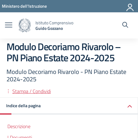
Vai ai contenuti
Vai al menu di navigazione
Vai al footer
Ministero dell'Istruzione
Istituto Comprensivo
Guido Gozzano
Modulo Decoriamo Rivarolo –
PN Piano Estate 2024-2025
Modulo Decoriamo Rivarolo - PN Piano Estate
2024-2025
Stampa / Condividi
Indice della pagina
Descrizione
I Documenti