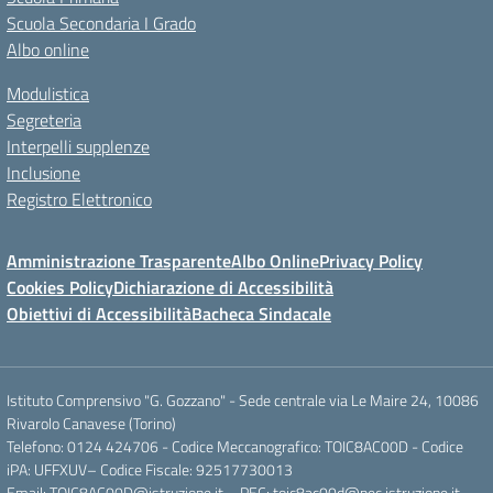
Scuola Secondaria I Grado
Albo online
Modulistica
Segreteria
Interpelli supplenze
Inclusione
Registro Elettronico
Amministrazione Trasparente
Albo Online
Privacy Policy
Cookies Policy
Dichiarazione di Accessibilità
Obiettivi di Accessibilità
Bacheca Sindacale
Istituto Comprensivo "G. Gozzano" - Sede centrale via Le Maire 24, 10086
Rivarolo Canavese (Torino)
Telefono: 0124 424706 - Codice Meccanografico: TOIC8AC00D - Codice
iPA: UFFXUV– Codice Fiscale: 92517730013
Email: TOIC8AC00D@istruzione.it – PEC: toic8ac00d@pec.istruzione.it