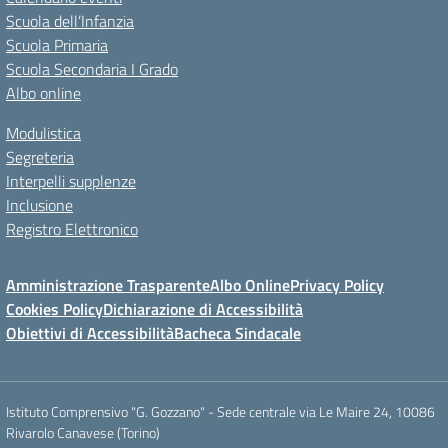
Scuola dell’Infanzia
Scuola Primaria
Scuola Secondaria I Grado
Albo online
Modulistica
Segreteria
Interpelli supplenze
Inclusione
Registro Elettronico
Amministrazione Trasparente
Albo Online
Privacy Policy
Cookies Policy
Dichiarazione di Accessibilità
Obiettivi di Accessibilità
Bacheca Sindacale
Istituto Comprensivo "G. Gozzano" - Sede centrale via Le Maire 24, 10086
Rivarolo Canavese (Torino)