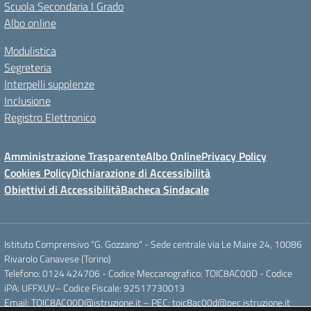
Scuola Secondaria I Grado
Albo online
Modulistica
Segreteria
Interpelli supplenze
Inclusione
Registro Elettronico
Amministrazione Trasparente
Albo Online
Privacy Policy
Cookies Policy
Dichiarazione di Accessibilità
Obiettivi di Accessibilità
Bacheca Sindacale
Istituto Comprensivo "G. Gozzano" - Sede centrale via Le Maire 24, 10086
Rivarolo Canavese (Torino)
Telefono: 0124 424706 - Codice Meccanografico: TOIC8AC00D - Codice
iPA: UFFXUV– Codice Fiscale: 92517730013
Email: TOIC8AC00D@istruzione.it – PEC: toic8ac00d@pec.istruzione.it