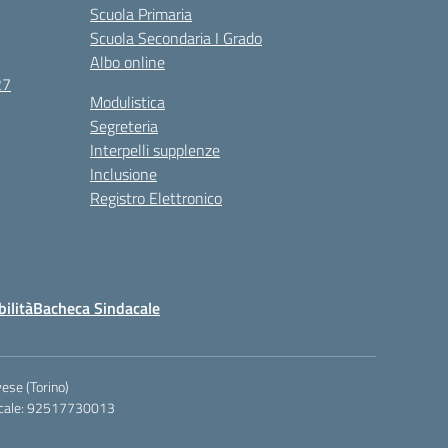
Scuola Primaria
Scuola Secondaria I Grado
Albo online
27
Modulistica
Segreteria
Interpelli supplenze
Inclusione
Registro Elettronico
bilità
Bacheca Sindacale
ese (Torino)
iscale: 92517730013