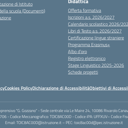
Didattica
azione di Istituto
Offerta formativa
della scuola (Documenti)
Iscrizioni a.s. 2026/2027
azione
Calendario scolastico 2026/20
Libri di Testo a.s. 2026/2027
Certificazione lingue straniere
Programma Erasmus+
Albo d’oro
Registro elettronico
Stage Linguistico 2025-2026
Schede progetti
icy
Cookies Policy
Dichiarazione di Accessibilità
Obiettivi di Accessi
mprensivo "G. Gozzano" - Sede centrale via Le Maire 24, 10086 Rivarolo Canav
706 - Codice Meccanografico: TOIC8AC00D - Codice iPA: UFFXUV– Codice F
Email: TOIC8AC00D@istruzione.it – PEC: toic8ac00d@pec.istruzione.it