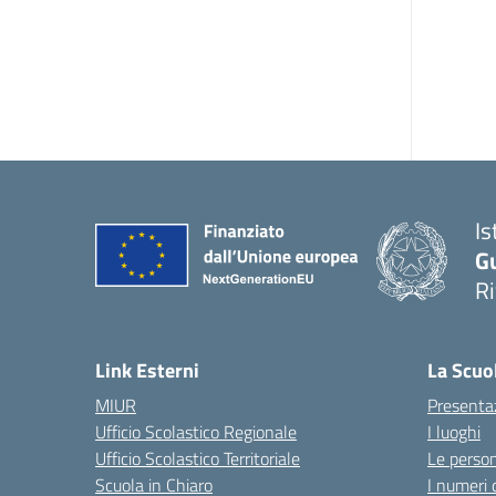
Is
G
R
Link Esterni
La Scuo
MIUR
Presenta
Ufficio Scolastico Regionale
I luoghi
Ufficio Scolastico Territoriale
Le perso
Scuola in Chiaro
I numeri 