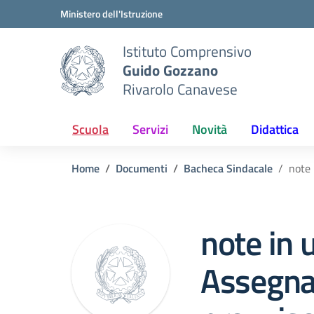
Vai ai contenuti
Vai al menu di navigazione
Vai al footer
Ministero dell'Istruzione
Istituto Comprensivo
Guido Gozzano
Rivarolo Canavese
Scuola
Servizi
Novità
Didattica
Home
Documenti
Bacheca Sindacale
note 
note in u
Assegna