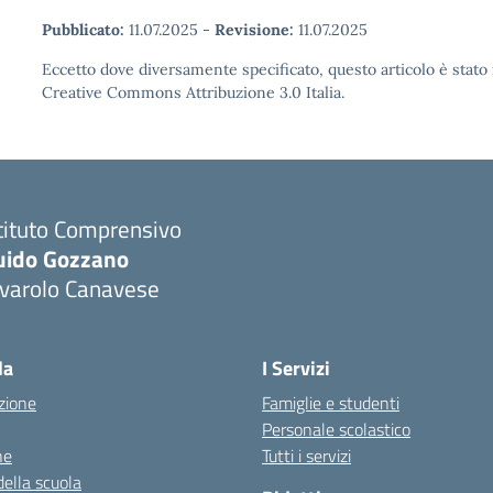
Pubblicato:
11.07.2025
-
Revisione:
11.07.2025
Eccetto dove diversamente specificato, questo articolo è stato 
Creative Commons Attribuzione 3.0 Italia.
tituto Comprensivo
uido Gozzano
ivarolo Canavese
la
I Servizi
zione
Famiglie e studenti
Personale scolastico
ne
Tutti i servizi
della scuola