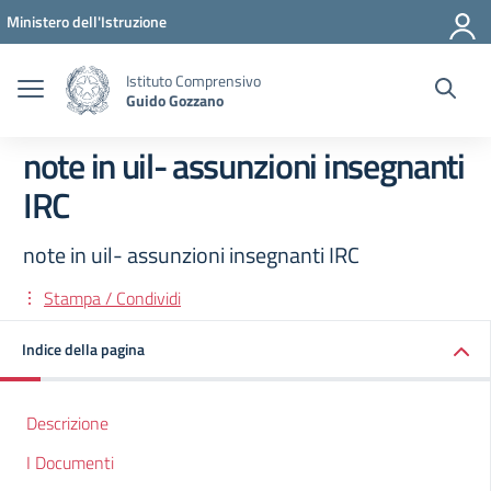
Vai ai contenuti
Vai al menu di navigazione
Vai al footer
Ministero dell'Istruzione
Istituto Comprensivo
Guido Gozzano
note in uil- assunzioni insegnanti
IRC
note in uil- assunzioni insegnanti IRC
Stampa / Condividi
Indice della pagina
Descrizione
I Documenti