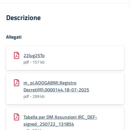
Descrizione
Allegati
22lug25To
pdf - 157 kb
m_pi.AOOGABMI.Registro
Decreti(R).0000144.18-07-2025
pdf - 299 kb
Tabella per DM Assunzioni IRC_DEF-
signed_250722_131854