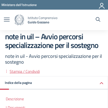
Vai ai contenuti
Vai al menu di navigazione
Vai al footer
Ministero dell'Istruzione
Istituto Comprensivo
Guido Gozzano
note in uil – Avvio percorsi
specializzazione per il sostegno
note in uil - Avvio percorsi specializzazione per il
sostegno
Stampa / Condividi
Indice della pagina
Descrizione
I Documenti