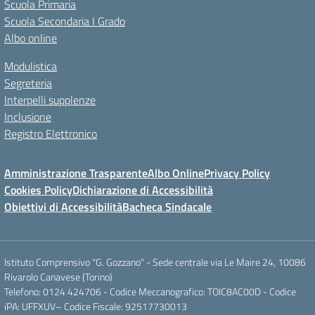
Scuola Primaria
Scuola Secondaria I Grado
Albo online
Modulistica
Segreteria
Interpelli supplenze
Inclusione
Registro Elettronico
Amministrazione Trasparente
Albo Online
Privacy Policy
Cookies Policy
Dichiarazione di Accessibilità
Obiettivi di Accessibilità
Bacheca Sindacale
Istituto Comprensivo "G. Gozzano" - Sede centrale via Le Maire 24, 10086
Rivarolo Canavese (Torino)
Telefono: 0124 424706 - Codice Meccanografico: TOIC8AC00D - Codice
iPA: UFFXUV– Codice Fiscale: 92517730013