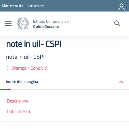
Vai ai contenuti
Vai al menu di navigazione
Vai al footer
Ministero dell'Istruzione
Istituto Comprensivo
Guido Gozzano
note in uil- CSPI
note in uil- CSPI
Stampa / Condividi
Indice della pagina
Descrizione
I Documenti