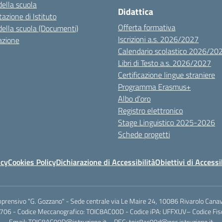
della scuola
Didattica
azione di Istituto
Offerta formativa
della scuola (Documenti)
Iscrizioni a.s. 2026/2027
azione
Calendario scolastico 2026/20
Libri di Testo a.s. 2026/2027
Certificazione lingue straniere
Programma Erasmus+
Albo d’oro
Registro elettronico
Stage Linguistico 2025-2026
Schede progetti
icy
Cookies Policy
Dichiarazione di Accessibilità
Obiettivi di Accessi
mprensivo "G. Gozzano" - Sede centrale via Le Maire 24, 10086 Rivarolo Canav
706 - Codice Meccanografico: TOIC8AC00D - Codice iPA: UFFXUV– Codice F
Email: TOIC8AC00D@istruzione.it – PEC: toic8ac00d@pec.istruzione.it