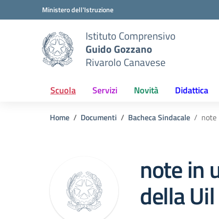
Vai ai contenuti
Vai al menu di navigazione
Vai al footer
Ministero dell'Istruzione
Istituto Comprensivo
Guido Gozzano
Rivarolo Canavese
Scuola
Servizi
Novità
Didattica
Home
Documenti
Bacheca Sindacale
note 
note in u
della Uil