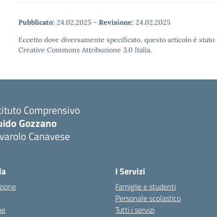
Pubblicato:
24.02.2025
-
Revisione:
24.02.2025
Eccetto dove diversamente specificato, questo articolo è stato 
Creative Commons Attribuzione 3.0 Italia.
tituto Comprensivo
uido Gozzano
ivarolo Canavese
la
I Servizi
zione
Famiglie e studenti
Personale scolastico
ne
Tutti i servizi