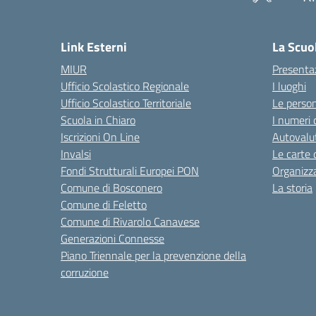
Link Esterni
La Scuo
MIUR
Presenta
Ufficio Scolastico Regionale
I luoghi
Ufficio Scolastico Territoriale
Le perso
Scuola in Chiaro
I numeri 
Iscrizioni On Line
Autovalut
Invalsi
Le carte 
Fondi Strutturali Europei PON
Organizz
Comune di Bosconero
La storia
Comune di Feletto
Comune di Rivarolo Canavese
Generazioni Connesse
Piano Triennale per la prevenzione della
corruzione