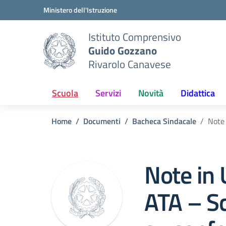
Vai ai contenuti
Vai al menu di navigazione
Vai al footer
Ministero dell'Istruzione
Istituto Comprensivo
Guido Gozzano
Rivarolo Canavese
Scuola
Servizi
Novità
Didattica
Home
Documenti
Bacheca Sindacale
Note 
Note in 
ATA – Sc