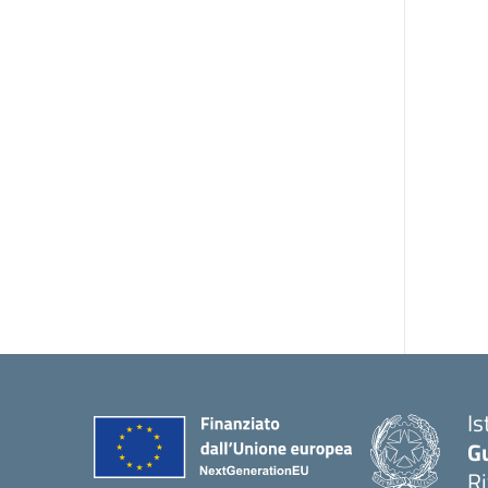
Is
G
R