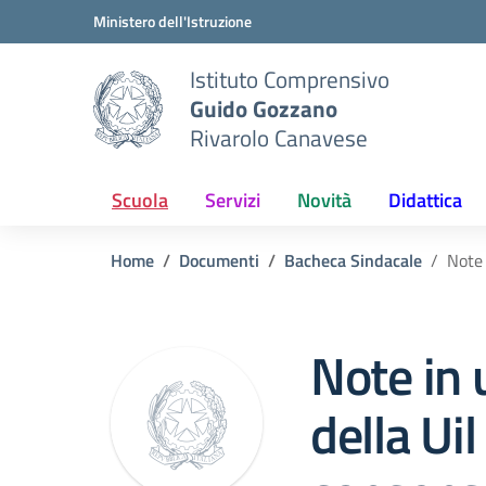
Vai ai contenuti
Vai al menu di navigazione
Vai al footer
Ministero dell'Istruzione
Istituto Comprensivo
Guido Gozzano
Rivarolo Canavese
Scuola
Servizi
Novità
Didattica
Home
Documenti
Bacheca Sindacale
Note 
Note in 
della Ui