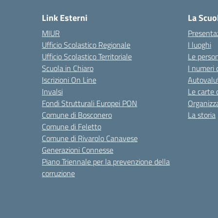
Link Esterni
La Scuo
MIUR
Presenta
Ufficio Scolastico Regionale
I luoghi
Ufficio Scolastico Territoriale
Le perso
Scuola in Chiaro
I numeri 
Iscrizioni On Line
Autovalut
Invalsi
Le carte 
Fondi Strutturali Europei PON
Organizz
Comune di Bosconero
La storia
Comune di Feletto
Comune di Rivarolo Canavese
Generazioni Connesse
Piano Triennale per la prevenzione della
corruzione