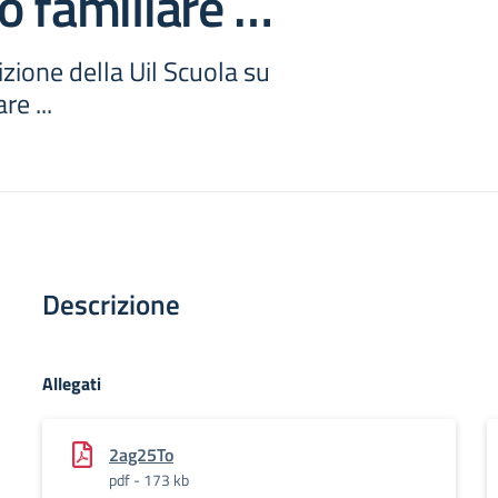
o familiare …
izione della Uil Scuola su
e ...
Descrizione
Allegati
2ag25To
pdf - 173 kb