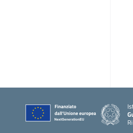
Is
G
R