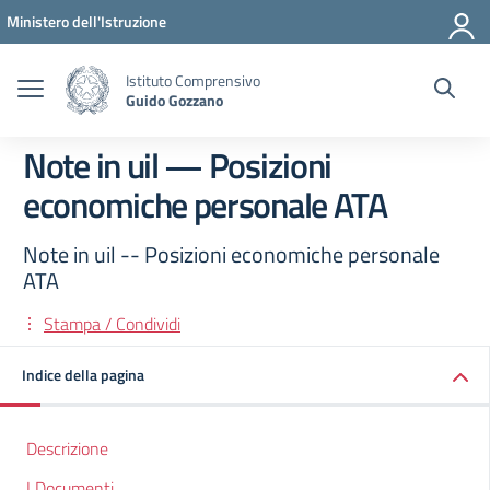
Vai ai contenuti
Vai al menu di navigazione
Vai al footer
Ministero dell'Istruzione
Istituto Comprensivo
Guido Gozzano
Note in uil — Posizioni
economiche personale ATA
Note in uil -- Posizioni economiche personale
ATA
Stampa / Condividi
Indice della pagina
Descrizione
I Documenti