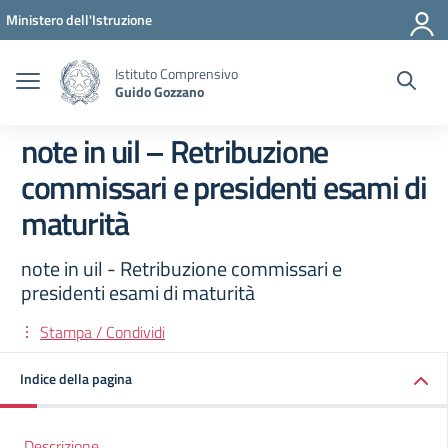
Vai ai contenuti
Vai al menu di navigazione
Vai al footer
Ministero dell'Istruzione
Istituto Comprensivo
Guido Gozzano
note in uil – Retribuzione
commissari e presidenti esami di
maturità
note in uil - Retribuzione commissari e
presidenti esami di maturità
Stampa / Condividi
Indice della pagina
Descrizione