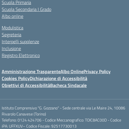
Scuola Primaria
Scuola Secondaria I Grado
Albo online
Modulistica
Segreteria
Interpelli supplenze
Inclusione
Registro Elettronico
Amministrazione Trasparente
Albo Online
Privacy Policy
Cookies Policy
Dichiarazione di Accessibilità
Obiettivi di Accessibilità
Bacheca Sindacale
Istituto Comprensivo "G. Gozzano" - Sede centrale via Le Maire 24, 10086
Rivarolo Canavese (Torino)
Telefono: 0124 424706 - Codice Meccanografico: TOIC8AC00D - Codice
iPA: UFFXUV– Codice Fiscale: 92517730013