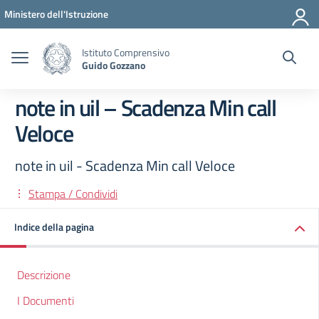
Vai ai contenuti
Vai al menu di navigazione
Vai al footer
Ministero dell'Istruzione
Istituto Comprensivo
Guido Gozzano
note in uil – Scadenza Min call
Veloce
note in uil - Scadenza Min call Veloce
Stampa / Condividi
Indice della pagina
Descrizione
I Documenti