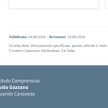
Pubblicato:
24.06.2024
-
Revisione:
24.06.2024
Eccetto dove diversamente specificato, questo articolo è stato 
Creative Commons Attribuzione 3.0 Italia.
tituto Comprensivo
uido Gozzano
ivarolo Canavese