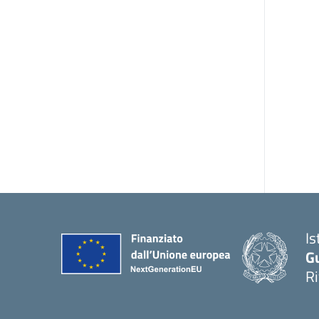
Is
G
R