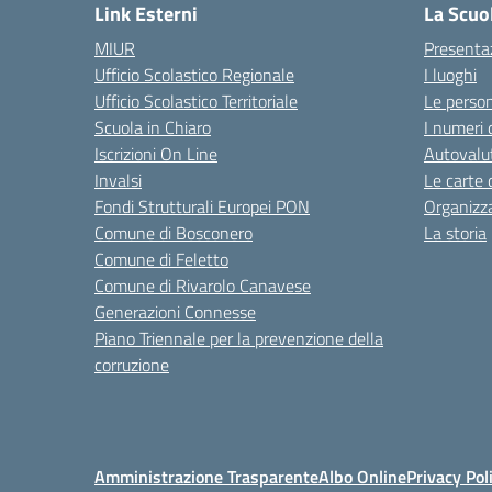
Link Esterni
La Scuo
MIUR
Presenta
Ufficio Scolastico Regionale
I luoghi
Ufficio Scolastico Territoriale
Le perso
Scuola in Chiaro
I numeri 
Iscrizioni On Line
Autovalut
Invalsi
Le carte 
Fondi Strutturali Europei PON
Organizz
Comune di Bosconero
La storia
Comune di Feletto
Comune di Rivarolo Canavese
Generazioni Connesse
Piano Triennale per la prevenzione della
corruzione
Amministrazione Trasparente
Albo Online
Privacy Pol