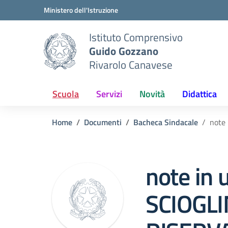
Vai ai contenuti
Vai al menu di navigazione
Vai al footer
Ministero dell'Istruzione
Istituto Comprensivo
Guido Gozzano
Rivarolo Canavese
Scuola
Servizi
Novità
Didattica
Home
Documenti
Bacheca Sindacale
note
note in u
SCIOGL