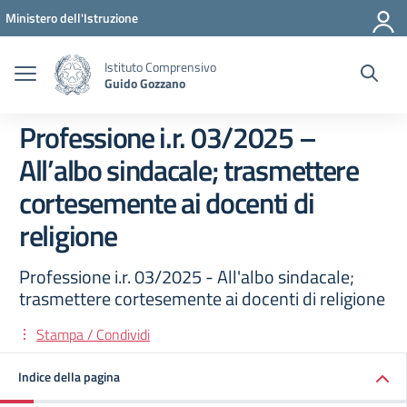
Vai ai contenuti
Vai al menu di navigazione
Vai al footer
Ministero dell'Istruzione
Istituto Comprensivo
Guido Gozzano
Professione i.r. 03/2025 –
All’albo sindacale; trasmettere
cortesemente ai docenti di
religione
Professione i.r. 03/2025 - All'albo sindacale;
trasmettere cortesemente ai docenti di religione
Stampa / Condividi
Indice della pagina