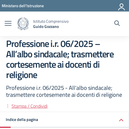
Vai ai contenuti
Vai al menu di navigazione
Vai al footer
Ministero dell'Istruzione
Istituto Comprensivo
Guido Gozzano
Professione i.r. 06/2025 –
All’albo sindacale; trasmettere
cortesemente ai docenti di
religione
Professione i.r. 06/2025 - All'albo sindacale;
trasmettere cortesemente ai docenti di religione
Stampa / Condividi
Indice della pagina