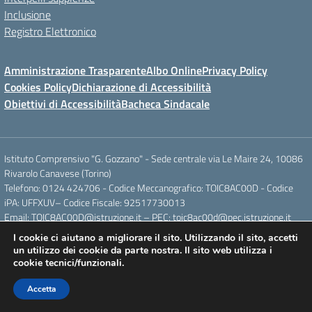
Inclusione
Registro Elettronico
Amministrazione Trasparente
Albo Online
Privacy Policy
Cookies Policy
Dichiarazione di Accessibilità
Obiettivi di Accessibilità
Bacheca Sindacale
Istituto Comprensivo "G. Gozzano" - Sede centrale via Le Maire 24, 10086
Rivarolo Canavese (Torino)
Telefono: 0124 424706 - Codice Meccanografico: TOIC8AC00D - Codice
iPA: UFFXUV– Codice Fiscale: 92517730013
Email: TOIC8AC00D@istruzione.it – PEC: toic8ac00d@pec.istruzione.it
I cookie ci aiutano a migliorare il sito. Utilizzando il sito, accetti
un utilizzo dei cookie da parte nostra. Il sito web utilizza i
Concept & Design by Designers Italia
cookie tecnici/funzionali.
Accetta