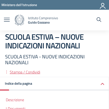
Vai ai contenuti
Vai al menu di navigazione
Vai al footer
Ministero dell'Istruzione
Istituto Comprensivo
Guido Gozzano
SCUOLA ESTIVA – NUOVE
INDICAZIONI NAZIONALI
SCUOLA ESTIVA - NUOVE INDICAZIONI
NAZIONALI
Stampa / Condividi
Indice della pagina
Descrizione
I Documenti