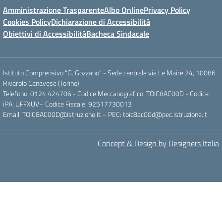
Amministrazione Trasparente
Albo Online
Privacy Policy
Cookies Policy
Dichiarazione di Accessibilità
Obiettivi di Accessibilità
Bacheca Sindacale
Istituto Comprensivo "G. Gozzano" - Sede centrale via Le Maire 24, 10086
Rivarolo Canavese (Torino)
Telefono: 0124 424706 - Codice Meccanografico: TOIC8AC00D - Codice
iPA: UFFXUV– Codice Fiscale: 92517730013
Email: TOIC8AC00D@istruzione.it – PEC: toic8ac00d@pec.istruzione.it
Concept & Design by Designers Italia