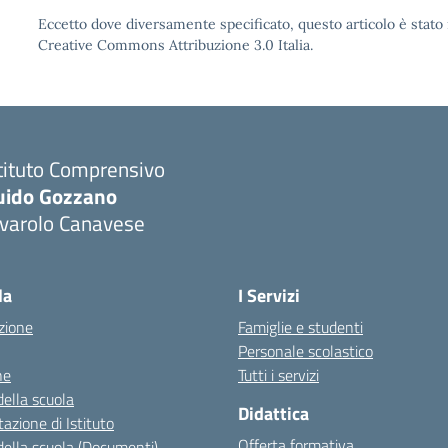
Eccetto dove diversamente specificato, questo articolo è stato 
Creative Commons Attribuzione 3.0 Italia.
tituto Comprensivo
uido Gozzano
ivarolo Canavese
la
I Servizi
zione
Famiglie e studenti
Personale scolastico
ne
Tutti i servizi
della scuola
Didattica
azione di Istituto
Offerta formativa
della scuola (Documenti)