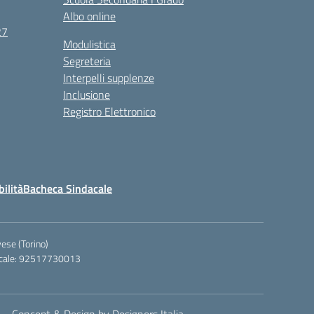
Albo online
27
Modulistica
Segreteria
Interpelli supplenze
Inclusione
Registro Elettronico
bilità
Bacheca Sindacale
ese (Torino)
iscale: 92517730013