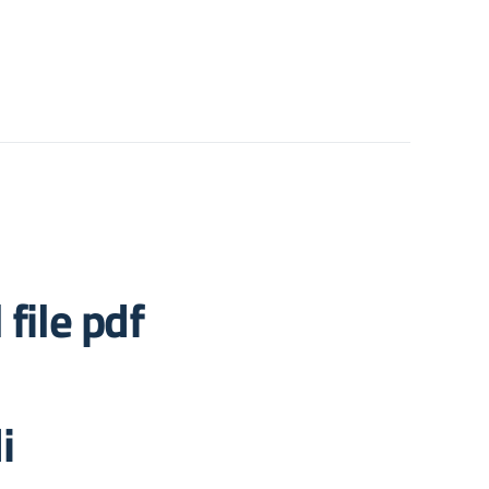
 file pdf
i