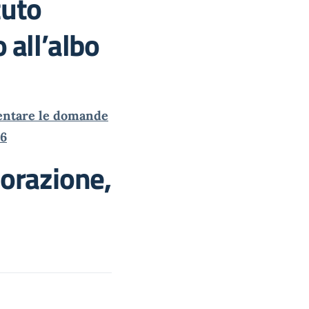
tuto
o all’albo
sentare le domande
26
borazione,