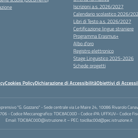
Iscrizioni a.s. 2026/2027
azione
Calendario scolastico 2026/20
Libri di Testo a.s. 2026/2027
Certificazione lingue straniere
Programma Erasmus+
Albo d’oro
Registro elettronico
Stage Linguistico 2025-2026
Schede progetti
icy
Cookies Policy
Dichiarazione di Accessibilità
Obiettivi di Accessi
mprensivo "G. Gozzano" - Sede centrale via Le Maire 24, 10086 Rivarolo Canav
706 - Codice Meccanografico: TOIC8AC00D - Codice iPA: UFFXUV– Codice F
Email: TOIC8AC00D@istruzione.it – PEC: toic8ac00d@pec.istruzione.it