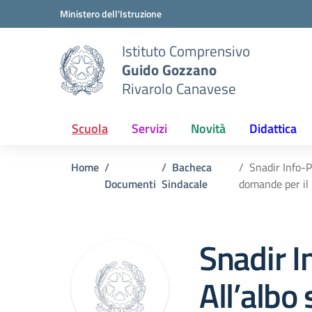
Vai ai contenuti
Vai al menu di navigazione
Vai al footer
Ministero dell'Istruzione
Istituto Comprensivo
Guido Gozzano
Rivarolo Canavese
Scuola
Servizi
Novità
Didattica
Home
Bacheca
Snadir Info-P
Documenti
Sindacale
domande per il
Snadir I
All’albo