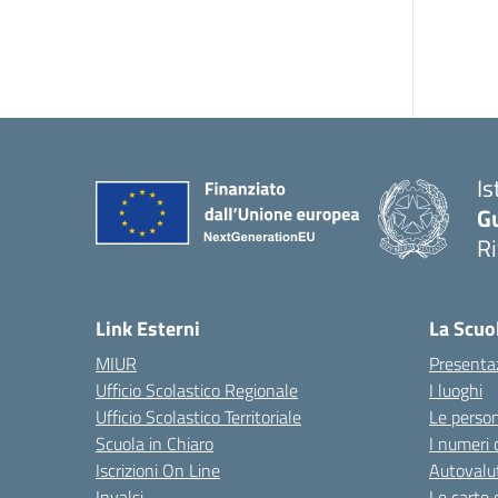
Is
G
R
Link Esterni
La Scuo
MIUR
Presenta
Ufficio Scolastico Regionale
I luoghi
Ufficio Scolastico Territoriale
Le perso
Scuola in Chiaro
I numeri 
Iscrizioni On Line
Autovalut
Invalsi
Le carte 