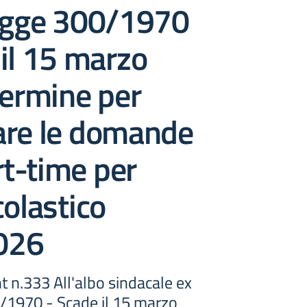
legge 300/1970
il 15 marzo
termine per
are le domande
art-time per
colastico
026
t n.333 All'albo sindacale ex
0/1970 - Scade il 15 marzo