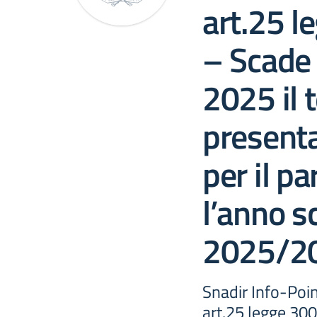
art.25 
– Scade 
2025 il 
present
per il p
l’anno s
2025/2
Snadir Info-Poin
art.25 legge 30