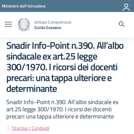
Vai ai contenuti
Vai al menu di navigazione
Vai al footer
Ministero dell'Istruzione
Istituto Comprensivo
Guido Gozzano
Snadir Info-Point n.390. All’albo
sindacale ex art.25 legge
300/1970. I ricorsi dei docenti
precari: una tappa ulteriore e
determinante
Snadir Info-Point n.390. All'albo sindacale ex
art.25 legge 300/1970. I ricorsi dei docenti
precari: una tappa ulteriore e determinante
Stampa / Condividi