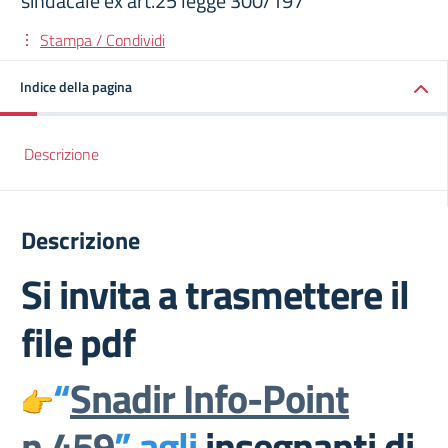
sindacale ex art.25 legge 300/197
Stampa / Condividi
Indice della pagina
Descrizione
Descrizione
Si invita a trasmettere il
file pdf
“
Snadir Info-Point
n.459
” agli
insegnanti di